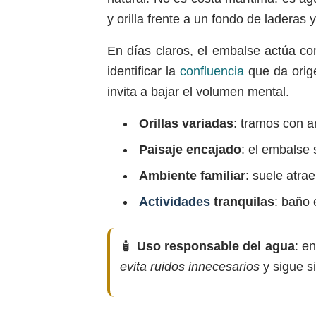
y orilla frente a un fondo de laderas
En días claros, el embalse actúa co
identificar la
confluencia
que da orige
invita a bajar el volumen mental.
Orillas variadas
: tramos con a
Paisaje encajado
: el embalse 
Ambiente familiar
: suele atra
Actividades
tranquilas
: baño 
🧴
Uso responsable del agua
: e
evita ruidos innecesarios
y sigue s