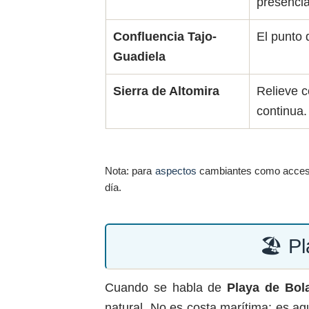
presencia
Confluencia Tajo-
El punto 
Guadiela
Sierra de Altomira
Relieve c
continua.
Nota: para
aspectos
cambiantes como acces
día.
🏖️ P
Cuando se habla de
Playa de Bol
natural. No es costa marítima: es ag