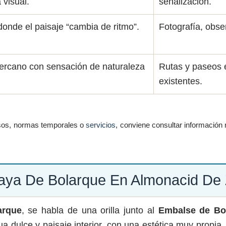
 visual.
señalización.
donde el paisaje “cambia de ritmo”.
Fotografía, obse
ercano con sensación de naturaleza
Rutas y paseos 
existentes.
os, normas temporales o
servicios
, conviene consultar información 
laya De Bolarque En Almonacid De 
arque
, se habla de una orilla junto al
Embalse de Bo
ua dulce y paisaje interior, con una estética muy propia