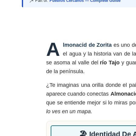
📌
Part of:
Pueblos Cercanos — Complete Guide
A
lmonacid de Zorita
es uno de
el agua y la historia van de
se asoma al valle del
río Tajo
y gua
de la península.
¿Te imaginas una orilla donde el pa
aparece cuando conectas
Almonacid
que se entiende mejor si lo miras po
lo ves en un mapa.
🏖️ Identidad De