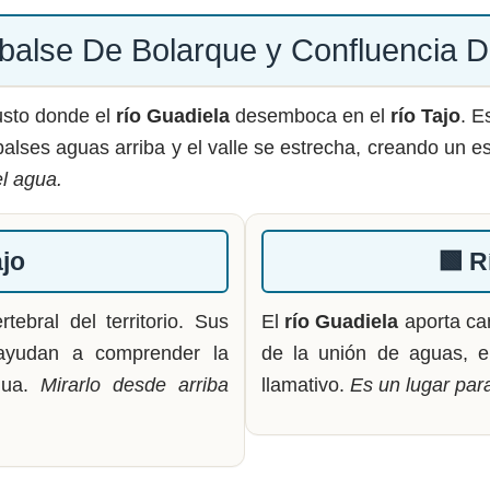
balse De Bolarque y Confluencia D
usto donde el
río Guadiela
desemboca en el
río Tajo
. E
alses aguas arriba y el valle se estrecha, creando un 
el agua.
ajo
🟩 R
ebral del territorio. Sus
El
río Guadiela
aporta car
, ayudan a comprender la
de la unión de aguas, e
agua.
Mirarlo desde arriba
llamativo.
Es un lugar para