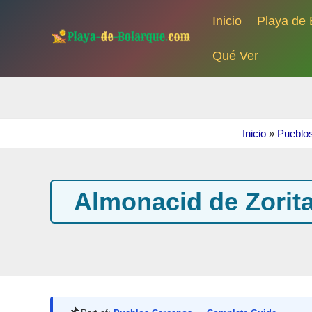
Ir
Inicio
Playa de 
al
contenido
Qué Ver
Inicio
»
Pueblo
Almonacid de Zorita