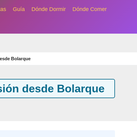
tas
Guía
Dónde Dormir
Dónde Comer
desde Bolarque
rsión desde Bolarque