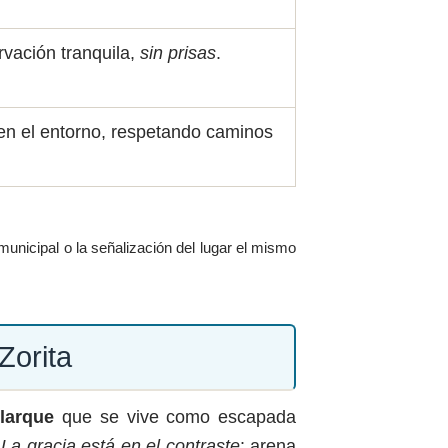
rvación tranquila,
sin prisas
.
en el entorno, respetando caminos
municipal o la señalización del lugar el mismo
Zorita
larque
que se vive como escapada
.
La gracia está en el contraste
: arena