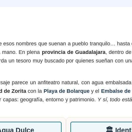
 esos nombres que suenan a pueblo tranquilo… hasta 
 la mano. En plena
provincia de Guadalajara
, dentro d
rda un tesoro muy buscado por quienes sueñan con u
isaje parece un anfiteatro natural, con agua embalsa
 de Zorita
con la
Playa de Bolarque
y el
Embalse de
r capas: geografía, entorno y patrimonio.
Y sí, todo es
 Agua Dulce
🏛️ Iden